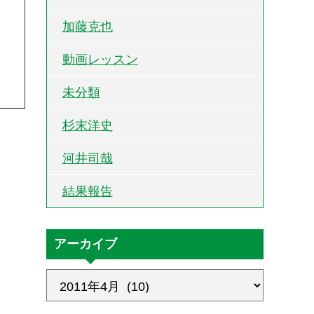
加藤克也
動画レッスン
未分類
杉末洋史
河井司哉
結果報告
アーカイブ