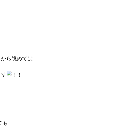
トから眺めては
ます
ても