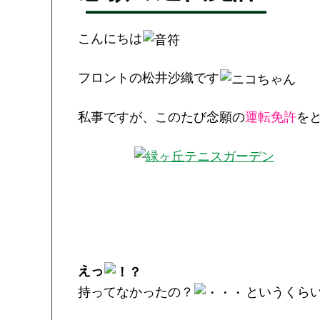
こんにちは
フロントの松井沙織です
私事ですが、このたび念願の
運転免許
を
えっ
持ってなかったの？
というくら