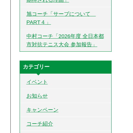
旭コーチ「サーブについて
PART４」
中村コーチ「2026年度 全日本都
市対抗テニス大会 参加報告」
カテゴリー
イベント
お知らせ
キャンペーン
コーチ紹介