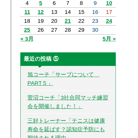
4
5
6
7
8
9
10
11
12
13
14
15
16
17
18
19
20
21
22
23
24
25
26
27
28
29
30
« 3月
5月 »
最近の投稿 ⑤
旭コーチ「サーブについて
PART５」
菅沼コーチ「3社合同マッチ練習
会を開催しました！」
三好トレーナー「テニスは健康
寿命を延ばす？認知症予防にも
期待される理由」