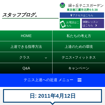
東京都三鷹市北野4-5-38
スタッフブログ。
アクセスはこちら
体験レッスン
お電話
はこ
はこちら
ちら
HOME
私たちの考え方
上達できる指導方法
上達のための環境
クラス
テニス
フィットネス
×
Q&A
キャンペーン
テニス上達への近道 メニュー
日:
2011年4月12日