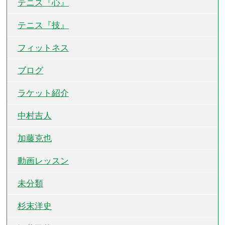
テニス『心』
テニス『技』
フィットネス
ブログ
ラケット紹介
中村吉人
加藤克也
動画レッスン
未分類
杉末洋史