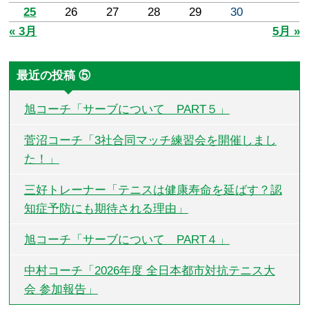
25
26
27
28
29
30
« 3月
5月 »
最近の投稿 ⑤
旭コーチ「サーブについて PART５」
菅沼コーチ「3社合同マッチ練習会を開催しまし
た！」
三好トレーナー「テニスは健康寿命を延ばす？認
知症予防にも期待される理由」
旭コーチ「サーブについて PART４」
中村コーチ「2026年度 全日本都市対抗テニス大
会 参加報告」