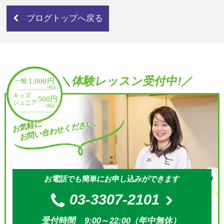
ブログトップへ戻る
＼体験レッスン受付中!／
お問い合わせください。
お気軽に
お電話でも簡単にお申し込みができます
03-3307-2101
受付時間 9:00～22:00（年中無休）