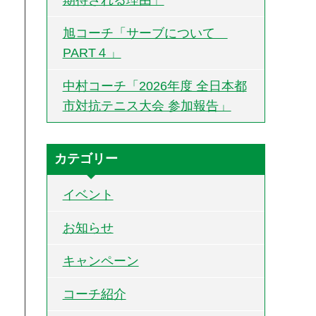
旭コーチ「サーブについて
PART４」
中村コーチ「2026年度 全日本都
市対抗テニス大会 参加報告」
カテゴリー
イベント
お知らせ
キャンペーン
コーチ紹介