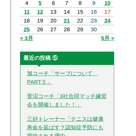
4
5
6
7
8
9
10
11
12
13
14
15
16
17
18
19
20
21
22
23
24
25
26
27
28
29
30
« 3月
5月 »
最近の投稿 ⑤
旭コーチ「サーブについて
PART５」
菅沼コーチ「3社合同マッチ練習
会を開催しました！」
三好トレーナー「テニスは健康
寿命を延ばす？認知症予防にも
期待される理由」