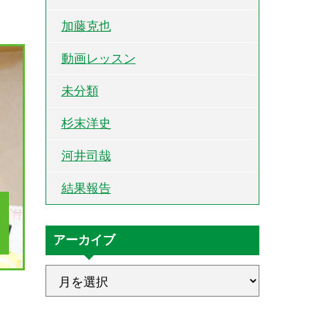
加藤克也
動画レッスン
未分類
杉末洋史
河井司哉
結果報告
アーカイブ