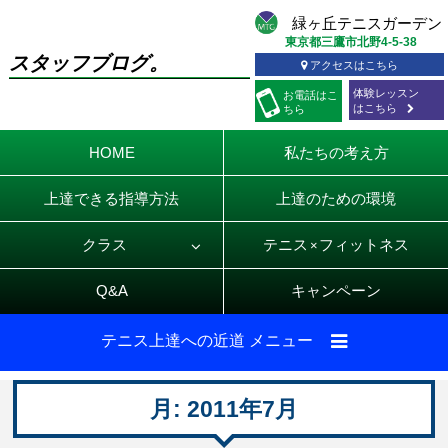
東京都三鷹市北野4-5-38
スタッフブログ。
アクセスはこちら
体験レッスン
お電話
はこ
はこちら
ちら
HOME
私たちの考え方
上達できる指導方法
上達のための環境
クラス
テニス
フィットネス
×
Q&A
キャンペーン
テニス上達への近道 メニュー
月:
2011年7月