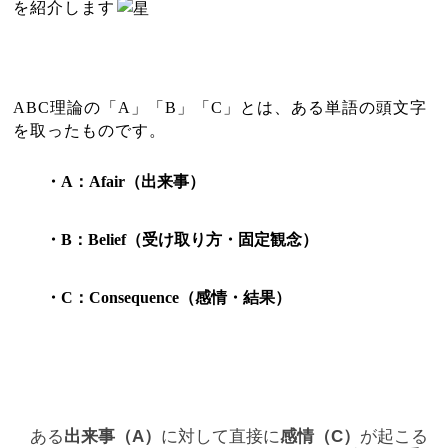
を紹介します
ABC
理論の「
A
」「
B
」「
C
」とは、ある単語の頭文字
を取ったものです。
・A
：
Afair
（出来事）
・B
：
Belief
（受け取り方・固定観念）
・C
：
Consequence
（感情・結果）
ある
出来事（
A
）
に対して直接に
感情（
C
）
が起こる