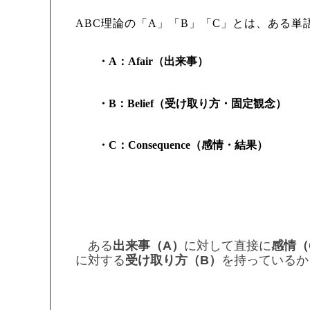
ABC
理論の「
A
」「
B
」「
C
」とは、ある単
・A
：
Afair
（出来事）
・B
：
Belief
（受け取り方・固定観念）
・C
：
Consequence
（感情・結果）
ある
出来事（
A
）
に対して直接に
感情（
に対する
受け取り方（
B
）
を持っているか