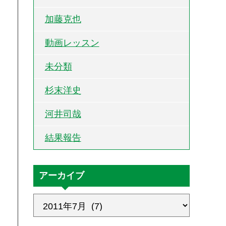
加藤克也
動画レッスン
未分類
杉末洋史
河井司哉
結果報告
アーカイブ