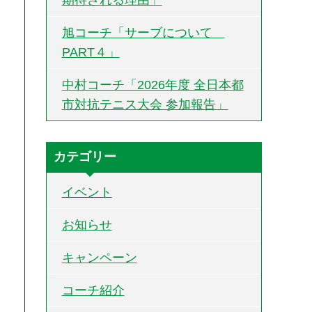
旭コーチ「サーブについて
PART４」
中村コーチ「2026年度 全日本都
市対抗テニス大会 参加報告」
カテゴリー
イベント
お知らせ
キャンペーン
コーチ紹介