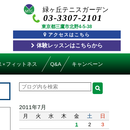
03-3307-2101
東京都三鷹市北野4-5-38
アクセスはこちら
体験レッスン
はこちら
から
ス
フィットネス
Q&A
キャンペーン
×
2011年7月
月
火
水
木
金
土
日
1
2
3