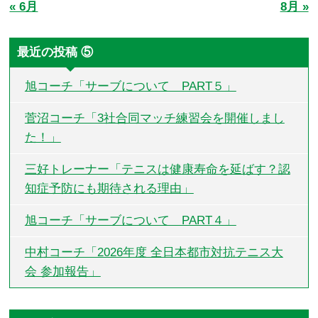
« 6月
8月 »
最近の投稿 ⑤
旭コーチ「サーブについて PART５」
菅沼コーチ「3社合同マッチ練習会を開催しまし
た！」
三好トレーナー「テニスは健康寿命を延ばす？認
知症予防にも期待される理由」
旭コーチ「サーブについて PART４」
中村コーチ「2026年度 全日本都市対抗テニス大
会 参加報告」