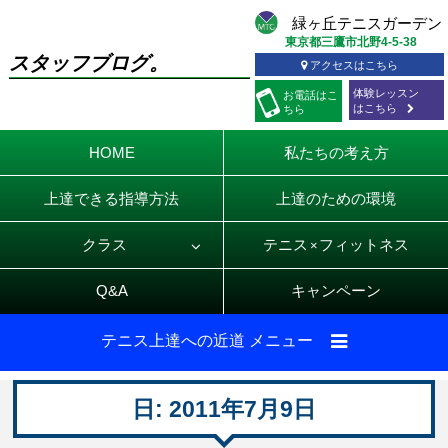
東京都三鷹市北野4-5-38
スタッフブログ。
アクセスはこちら
体験レッスン
お電話
はこ
はこちら
ちら
HOME
私たちの考え方
上達できる指導方法
上達のための環境
クラス
テニス
フィットネス
×
Q&A
キャンペーン
テニス上達への近道 メニュー
日:
2011年7月9日