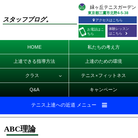
東京都三鷹市北野4-5-38
スタッフブログ。
アクセスはこちら
体験レッスン
お電話
はこ
はこちら
ちら
HOME
私たちの考え方
上達できる指導方法
上達のための環境
クラス
テニス
フィットネス
×
Q&A
キャンペーン
テニス上達への近道 メニュー
ABC理論