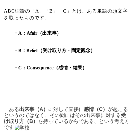
ABC
理論の「
A
」「
B
」「
C
」とは、ある単語の頭文字
を取ったものです。
・A
：
Afair
（出来事）
・B
：
Belief
（受け取り方・固定観念）
・C
：
Consequence
（感情・結果）
ある
出来事（
A
）
に対して直接に
感情（
C
）
が起こる
というのではなく、その間にはその出来事に対する
受
け取り方（
B
）
を持っているからである、という考え方
です