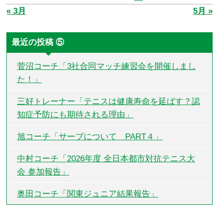
« 3月
5月 »
最近の投稿 ⑤
菅沼コーチ「3社合同マッチ練習会を開催しまし
た！」
三好トレーナー「テニスは健康寿命を延ばす？認
知症予防にも期待される理由」
旭コーチ「サーブについて PART４」
中村コーチ「2026年度 全日本都市対抗テニス大
会 参加報告」
奥田コーチ「関東ジュニア結果報告」