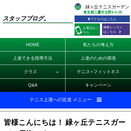
東京都三鷹市北野4-5-38
スタッフブログ。
アクセスはこちら
体験レッスン
お電話
はこ
はこちら
ちら
HOME
私たちの考え方
上達できる指導方法
上達のための環境
クラス
テニス
フィットネス
×
Q&A
キャンペーン
テニス上達への近道 メニュー
皆様こんにちは！ 緑ヶ丘テニスガー