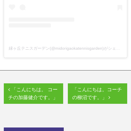
緑ヶ丘テニスガーデン(@midorigaokatennisgarden)がシェアした投稿
「こんにちは。 コー
「こんにちは。コーチ
チの加藤健介です。」
の柳沼です。」