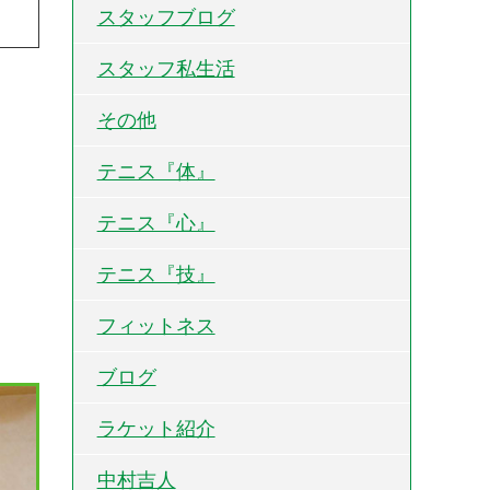
スタッフブログ
スタッフ私生活
その他
テニス『体』
テニス『心』
テニス『技』
フィットネス
ブログ
ラケット紹介
中村吉人