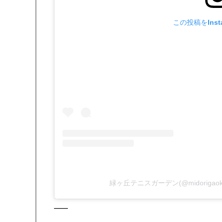
この投稿をInst
緑ヶ丘テニスガーデン(@midorigaok
—–