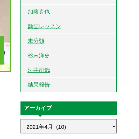
加藤克也
動画レッスン
未分類
杉末洋史
河井司哉
結果報告
アーカイブ