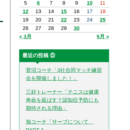
5
6
7
8
9
10
11
12
13
14
15
16
17
18
19
20
21
22
23
24
25
26
27
28
29
30
« 3月
5月 »
最近の投稿 ⑤
菅沼コーチ「3社合同マッチ練習
会を開催しました！」
三好トレーナー「テニスは健康
寿命を延ばす？認知症予防にも
期待される理由」
旭コーチ「サーブについて
PART４」