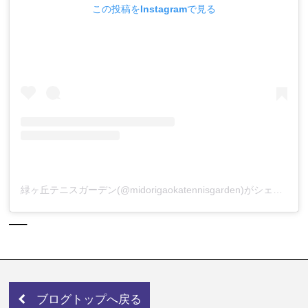
この投稿をInstagramで見る
緑ヶ丘テニスガーデン(@midorigaokatennisgarden)がシェアした投稿
—–
ブログトップへ戻る