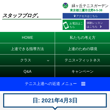
東京都三鷹市北野4-5-38
スタッフブログ。
アクセスはこちら
体験レッスン
お電話
はこ
はこちら
ちら
HOME
私たちの考え方
上達できる指導方法
上達のための環境
クラス
テニス
フィットネス
×
Q&A
キャンペーン
テニス上達への近道 メニュー
日:
2021年4月3日