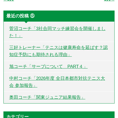
最近の投稿 ⑤
菅沼コーチ「3社合同マッチ練習会を開催しまし
た！」
三好トレーナー「テニスは健康寿命を延ばす？認
知症予防にも期待される理由」
旭コーチ「サーブについて PART４」
中村コーチ「2026年度 全日本都市対抗テニス大
会 参加報告」
奥田コーチ「関東ジュニア結果報告」
カテゴリー