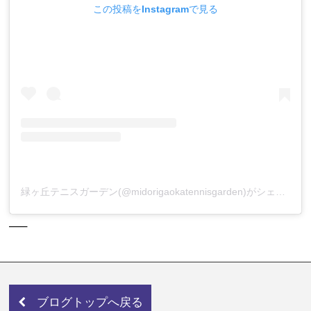
この投稿をInstagramで見る
緑ヶ丘テニスガーデン(@midorigaokatennisgarden)がシェアした投稿
—–
ブログトップへ戻る