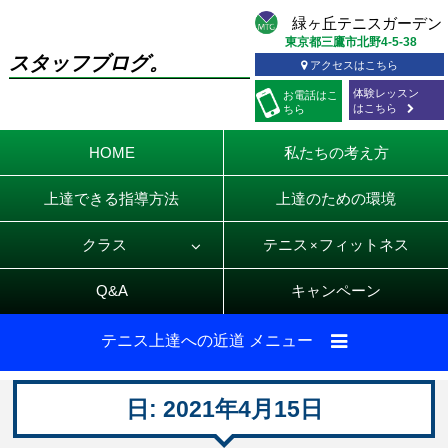
東京都三鷹市北野4-5-38
スタッフブログ。
アクセスはこちら
体験レッスン
お電話
はこ
はこちら
ちら
HOME
私たちの考え方
上達できる指導方法
上達のための環境
クラス
テニス
フィットネス
×
Q&A
キャンペーン
テニス上達への近道 メニュー
日:
2021年4月15日