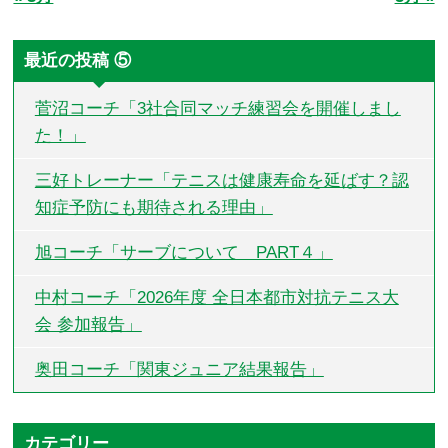
最近の投稿 ⑤
菅沼コーチ「3社合同マッチ練習会を開催しまし
た！」
三好トレーナー「テニスは健康寿命を延ばす？認
知症予防にも期待される理由」
旭コーチ「サーブについて PART４」
中村コーチ「2026年度 全日本都市対抗テニス大
会 参加報告」
奥田コーチ「関東ジュニア結果報告」
カテゴリー