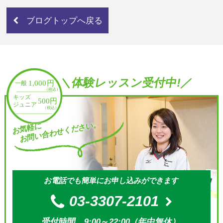
ブログトップへ戻る
＼体験レッスン受付中!／
お問い合わせください。
お気軽に
お電話でも簡単にお申し込みができます
03-3307-2101
受付時間 9:00～22:00（年中無休）