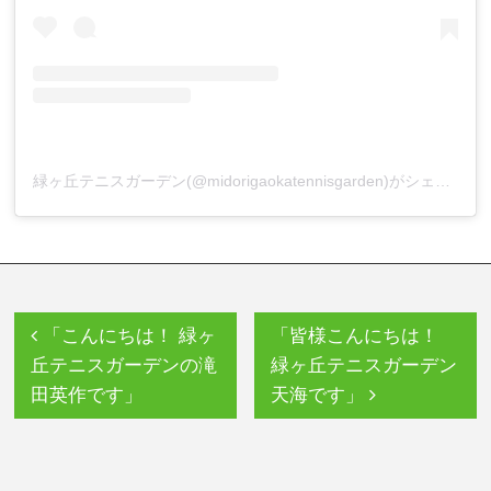
緑ヶ丘テニスガーデン(@midorigaokatennisgarden)がシェアした投稿
「こんにちは！ 緑ヶ
「皆様こんにちは！
丘テニスガーデンの滝
緑ヶ丘テニスガーデン
田英作です」
天海です」