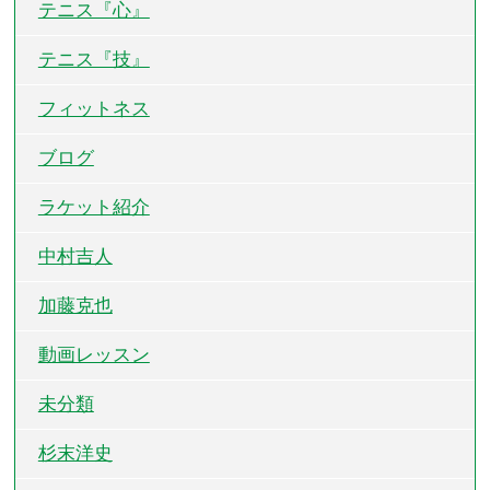
テニス『心』
テニス『技』
フィットネス
ブログ
ラケット紹介
中村吉人
加藤克也
動画レッスン
未分類
杉末洋史