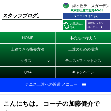
東京都三鷹市北野4-5-38
スタッフブログ。
アクセスはこちら
体験レッスン
お電話
はこ
はこちら
ちら
HOME
私たちの考え方
上達できる指導方法
上達のための環境
クラス
テニス
フィットネス
×
Q&A
キャンペーン
テニス上達への近道 メニュー
こんにちは。 コーチの加藤健介で