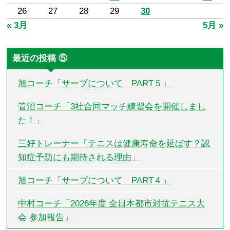
26
27
28
29
30
« 3月
5月 »
最近の投稿 ⑤
旭コーチ「サーブについて PART５」
菅沼コーチ「3社合同マッチ練習会を開催しまし
た！」
三好トレーナー「テニスは健康寿命を延ばす？認
知症予防にも期待される理由」
旭コーチ「サーブについて PART４」
中村コーチ「2026年度 全日本都市対抗テニス大
会 参加報告」