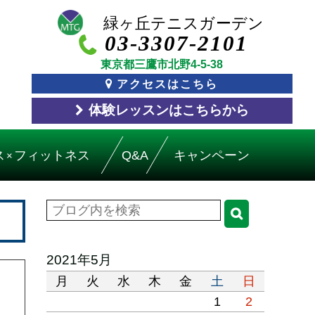
03-3307-2101
東京都三鷹市北野4-5-38
アクセスはこちら
体験レッスン
はこちら
から
ス
フィットネス
Q&A
キャンペーン
×
2021年5月
月
火
水
木
金
土
日
1
2