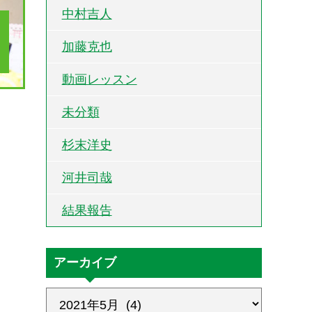
中村吉人
加藤克也
動画レッスン
未分類
杉末洋史
河井司哉
結果報告
アーカイブ