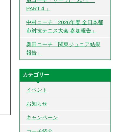
旭コーチ「サーブについて
PART４」
中村コーチ「2026年度 全日本都
市対抗テニス大会 参加報告」
奥田コーチ「関東ジュニア結果
報告」
カテゴリー
イベント
お知らせ
キャンペーン
コーチ紹介