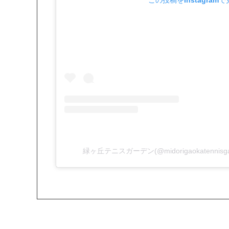
緑ヶ丘テニスガーデン(@midorigaokatenni