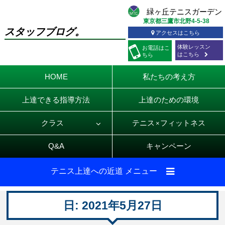
東京都三鷹市北野4-5-38
スタッフブログ。
アクセスはこちら
体験レッスン
お電話
はこ
はこちら
ちら
HOME
私たちの考え方
上達できる指導方法
上達のための環境
クラス
テニス
フィットネス
×
Q&A
キャンペーン
テニス上達への近道 メニュー
日:
2021年5月27日