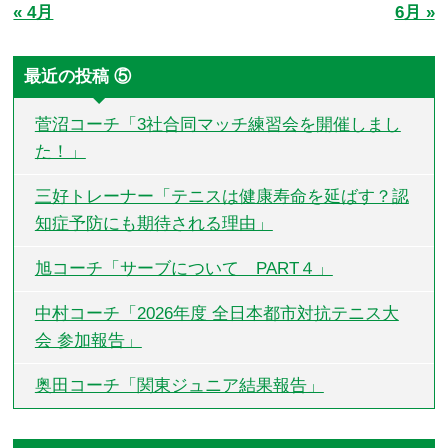
« 4月
6月 »
最近の投稿 ⑤
菅沼コーチ「3社合同マッチ練習会を開催しまし
た！」
三好トレーナー「テニスは健康寿命を延ばす？認
知症予防にも期待される理由」
旭コーチ「サーブについて PART４」
中村コーチ「2026年度 全日本都市対抗テニス大
会 参加報告」
奥田コーチ「関東ジュニア結果報告」