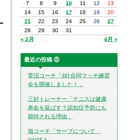
7
8
9
10
11
12
13
14
15
16
17
18
19
20
21
22
23
24
25
26
27
28
29
30
31
« 2月
4月 »
最近の投稿 ⑤
菅沼コーチ「3社合同マッチ練習
会を開催しました！」
三好トレーナー「テニスは健康
寿命を延ばす？認知症予防にも
期待される理由」
旭コーチ「サーブについて
PART４」