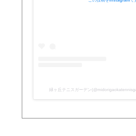
緑ヶ丘テニスガーデン(@midorigaokatenni