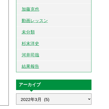
加藤克也
動画レッスン
未分類
杉末洋史
河井司哉
結果報告
アーカイブ