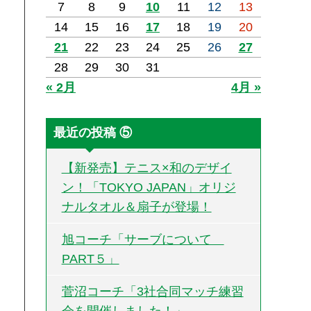
7
8
9
10
11
12
13
14
15
16
17
18
19
20
21
22
23
24
25
26
27
28
29
30
31
« 2月
4月 »
最近の投稿 ⑤
【新発売】テニス×和のデザイ
ン！「TOKYO JAPAN」オリジ
ナルタオル＆扇子が登場！
旭コーチ「サーブについて
PART５」
菅沼コーチ「3社合同マッチ練習
会を開催しました！」