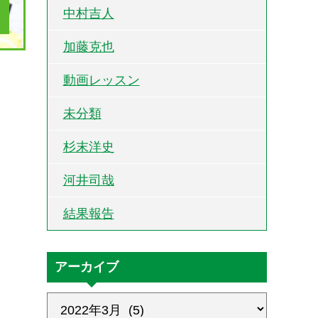
中村吉人
加藤克也
動画レッスン
未分類
杉末洋史
河井司哉
結果報告
アーカイブ