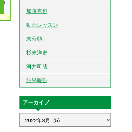
加藤克也
動画レッスン
未分類
杉末洋史
河井司哉
結果報告
アーカイブ