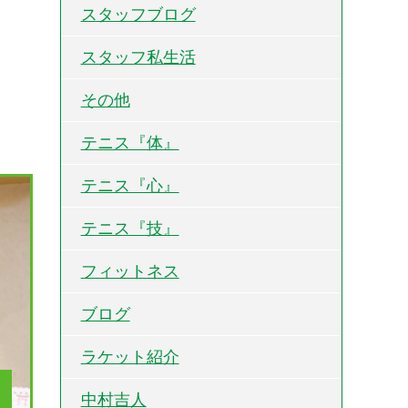
スタッフブログ
スタッフ私生活
その他
テニス『体』
テニス『心』
テニス『技』
フィットネス
ブログ
ラケット紹介
中村吉人