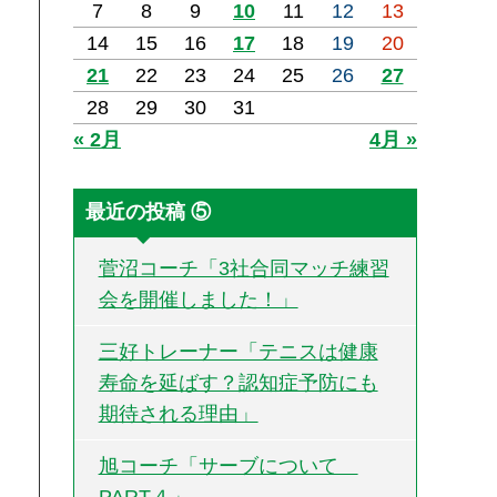
7
8
9
10
11
12
13
14
15
16
17
18
19
20
21
22
23
24
25
26
27
28
29
30
31
« 2月
4月 »
最近の投稿 ⑤
菅沼コーチ「3社合同マッチ練習
会を開催しました！」
三好トレーナー「テニスは健康
寿命を延ばす？認知症予防にも
期待される理由」
旭コーチ「サーブについて
PART４」