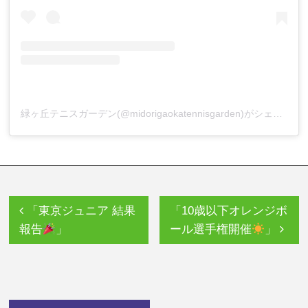
緑ヶ丘テニスガーデン(@midorigaokatennisgarden)がシェアした投稿
「東京ジュニア 結果
「10歳以下オレンジボ
報告
」
ール選手権開催
」