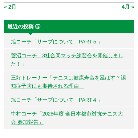
« 2月
4月 »
最近の投稿 ⑤
旭コーチ「サーブについて PART５」
菅沼コーチ「3社合同マッチ練習会を開催しまし
た！」
三好トレーナー「テニスは健康寿命を延ばす？認
知症予防にも期待される理由」
旭コーチ「サーブについて PART４」
中村コーチ「2026年度 全日本都市対抗テニス大
会 参加報告」