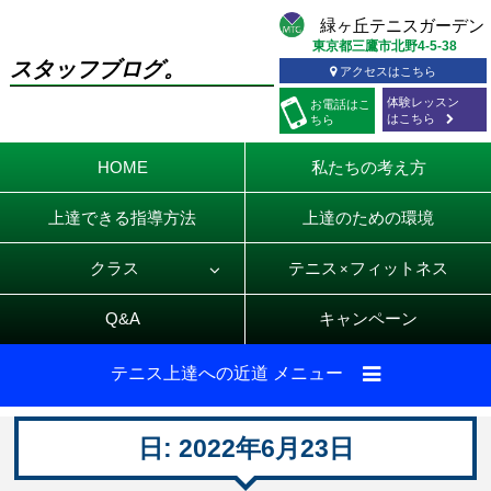
東京都三鷹市北野4-5-38
スタッフブログ。
アクセスはこちら
体験レッスン
お電話
はこ
はこちら
ちら
HOME
私たちの考え方
上達できる指導方法
上達のための環境
クラス
テニス
フィットネス
×
Q&A
キャンペーン
テニス上達への近道 メニュー
日:
2022年6月23日