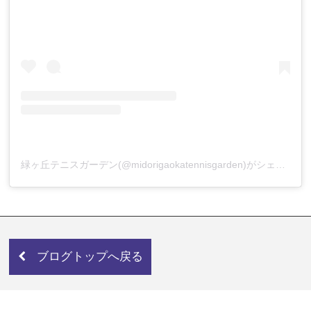
緑ヶ丘テニスガーデン(@midorigaokatennisgarden)がシェアした投稿
ブログトップへ戻る