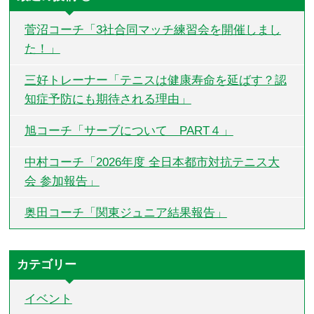
菅沼コーチ「3社合同マッチ練習会を開催しまし
た！」
三好トレーナー「テニスは健康寿命を延ばす？認
知症予防にも期待される理由」
旭コーチ「サーブについて PART４」
中村コーチ「2026年度 全日本都市対抗テニス大
会 参加報告」
奥田コーチ「関東ジュニア結果報告」
カテゴリー
イベント