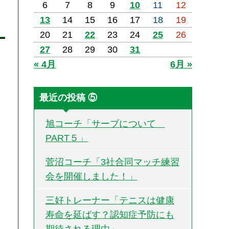
6
7
8
9
10
11
12
13
14
15
16
17
18
19
20
21
22
23
24
25
26
27
28
29
30
31
« 4月
6月 »
最近の投稿 ⑤
旭コーチ「サーブについて
PART５」
菅沼コーチ「3社合同マッチ練習
会を開催しました！」
三好トレーナー「テニスは健康
寿命を延ばす？認知症予防にも
期待される理由」