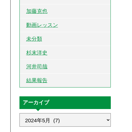
加藤克也
動画レッスン
未分類
杉末洋史
河井司哉
結果報告
アーカイブ