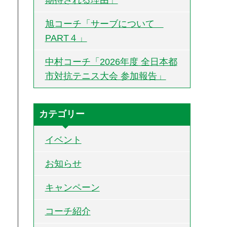
旭コーチ「サーブについて
PART４」
中村コーチ「2026年度 全日本都
市対抗テニス大会 参加報告」
カテゴリー
イベント
お知らせ
キャンペーン
コーチ紹介