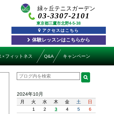
03-3307-2101
東京都三鷹市北野4-5-38
アクセスはこちら
体験レッスン
はこちら
から
ス
フィットネス
Q&A
キャンペーン
×
2024年10月
月
火
水
木
金
土
日
1
2
3
4
5
6