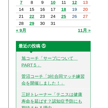
7
8
9
10
11
12
13
14
15
16
17
18
19
20
21
22
23
24
25
26
27
28
29
30
31
« 9月
11月 »
最近の投稿 ⑤
旭コーチ「サーブについて
PART５」
菅沼コーチ「3社合同マッチ練習
会を開催しました！」
三好トレーナー「テニスは健康
寿命を延ばす？認知症予防にも
期待される理由」