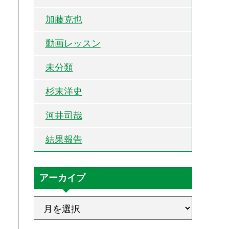
加藤克也
動画レッスン
未分類
杉末洋史
河井司哉
結果報告
アーカイブ