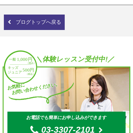
ブログトップへ戻る
＼体験レッスン受付中!／
お問い合わせください。
お気軽に
お電話でも簡単にお申し込みができます
03-3307-2101