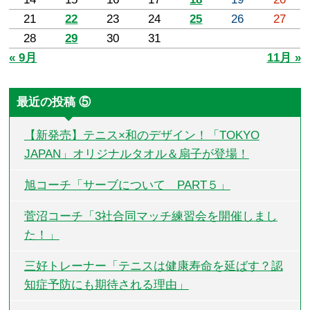
21
22
23
24
25
26
27
28
29
30
31
« 9月
11月 »
最近の投稿 ⑤
【新発売】テニス×和のデザイン！「TOKYO
JAPAN」オリジナルタオル＆扇子が登場！
旭コーチ「サーブについて PART５」
菅沼コーチ「3社合同マッチ練習会を開催しまし
た！」
三好トレーナー「テニスは健康寿命を延ばす？認
知症予防にも期待される理由」