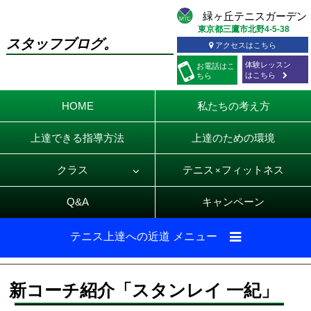
東京都三鷹市北野4-5-38
スタッフブログ。
アクセスはこちら
体験レッスン
お電話
はこ
はこちら
ちら
HOME
私たちの考え方
上達できる指導方法
上達のための環境
クラス
テニス
フィットネス
×
Q&A
キャンペーン
テニス上達への近道 メニュー
新コーチ紹介「スタンレイ 一紀」