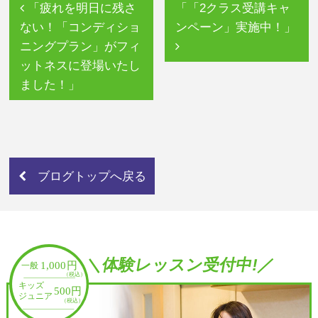
「疲れを明日に残さ
「「2クラス受講キャ
ない！「コンディショ
ンペーン」実施中！」
ニングプラン」がフィ
ットネスに登場いたし
ました！」
ブログトップへ戻る
＼体験レッスン受付中!／