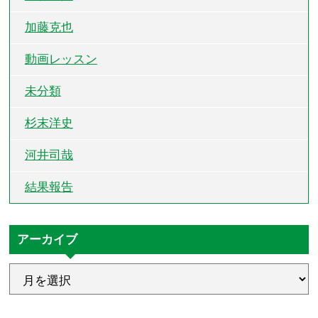
加藤克也
動画レッスン
未分類
杉末洋史
河井司哉
結果報告
アーカイブ