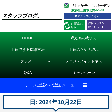
東京都三鷹市北野4-5-38
スタッフブログ。
アクセスはこちら
体験レッスン
お電話
はこ
はこちら
ちら
HOME
私たちの考え方
上達できる指導方法
上達のための環境
クラス
テニス
フィットネス
×
Q&A
キャンペーン
テニス上達への近道 メニュー
日:
2024年10月22日