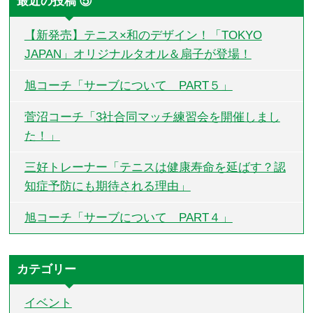
最近の投稿 ⑤
【新発売】テニス×和のデザイン！「TOKYO
JAPAN」オリジナルタオル＆扇子が登場！
旭コーチ「サーブについて PART５」
菅沼コーチ「3社合同マッチ練習会を開催しまし
た！」
三好トレーナー「テニスは健康寿命を延ばす？認
知症予防にも期待される理由」
旭コーチ「サーブについて PART４」
カテゴリー
イベント