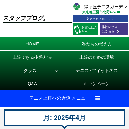
東京都三鷹市北野4-5-38
スタッフブログ。
アクセスはこちら
体験レッスン
お電話
はこ
はこちら
ちら
HOME
私たちの考え方
上達できる指導方法
上達のための環境
クラス
テニス
フィットネス
×
Q&A
キャンペーン
テニス上達への近道 メニュー
月:
2025年4月