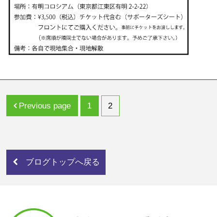
Page
Page
Previous page
1
2
ブログトップへ戻る