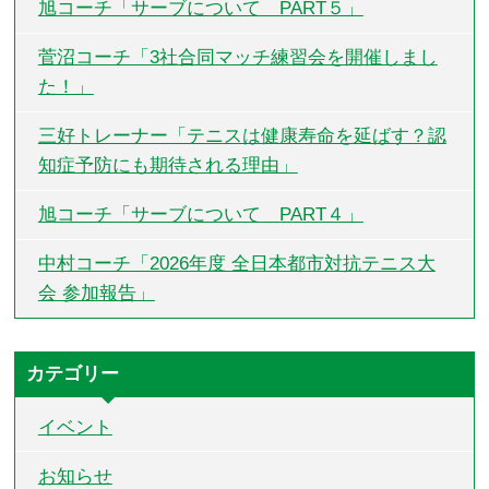
旭コーチ「サーブについて PART５」
菅沼コーチ「3社合同マッチ練習会を開催しまし
た！」
三好トレーナー「テニスは健康寿命を延ばす？認
知症予防にも期待される理由」
旭コーチ「サーブについて PART４」
中村コーチ「2026年度 全日本都市対抗テニス大
会 参加報告」
カテゴリー
イベント
お知らせ