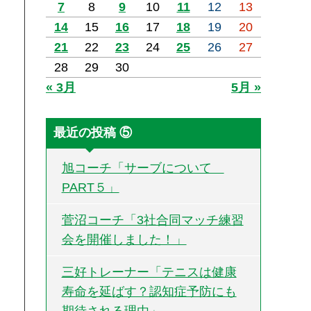
7
8
9
10
11
12
13
14
15
16
17
18
19
20
21
22
23
24
25
26
27
28
29
30
« 3月
5月 »
最近の投稿 ⑤
旭コーチ「サーブについて
PART５」
菅沼コーチ「3社合同マッチ練習
会を開催しました！」
三好トレーナー「テニスは健康
寿命を延ばす？認知症予防にも
期待される理由」