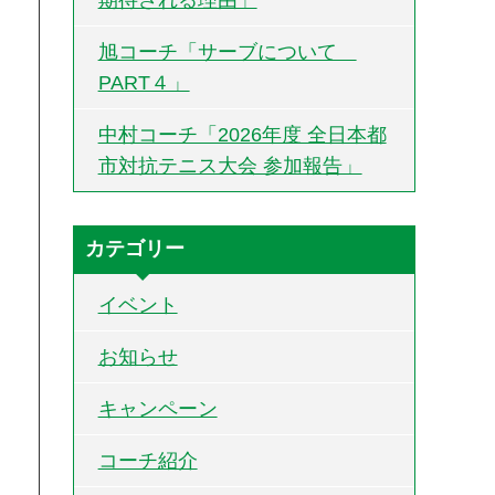
旭コーチ「サーブについて
PART４」
中村コーチ「2026年度 全日本都
市対抗テニス大会 参加報告」
カテゴリー
イベント
お知らせ
キャンペーン
コーチ紹介