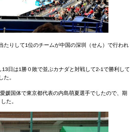
当たりして1位のチームが中国の深圳（せん）で行われ
し13日は1勝０敗で並ぶカナダと対戦して2-1で勝利して
した。
年の愛媛国体で東京都代表の内島萌夏選手でしたので、期
ました。