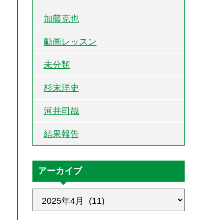
加藤克也
動画レッスン
未分類
杉末洋史
河井司哉
結果報告
アーカイブ