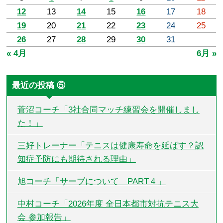
12
13
14
15
16
17
18
19
20
21
22
23
24
25
26
27
28
29
30
31
« 4月
6月 »
最近の投稿 ⑤
菅沼コーチ「3社合同マッチ練習会を開催しまし
た！」
三好トレーナー「テニスは健康寿命を延ばす？認
知症予防にも期待される理由」
旭コーチ「サーブについて PART４」
中村コーチ「2026年度 全日本都市対抗テニス大
会 参加報告」