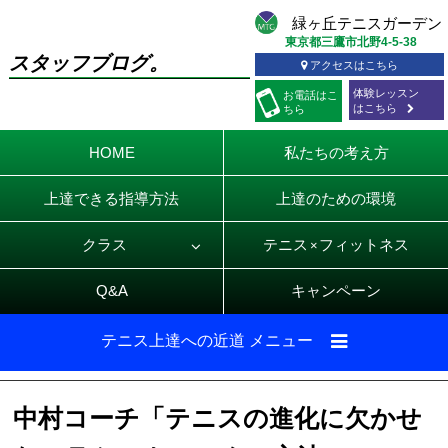
東京都三鷹市北野4-5-38
スタッフブログ。
アクセスはこちら
体験レッスン
お電話
はこ
はこちら
ちら
HOME
私たちの考え方
上達できる指導方法
上達のための環境
クラス
テニス
フィットネス
×
Q&A
キャンペーン
テニス上達への近道 メニュー
中村コーチ「テニスの進化に欠かせ