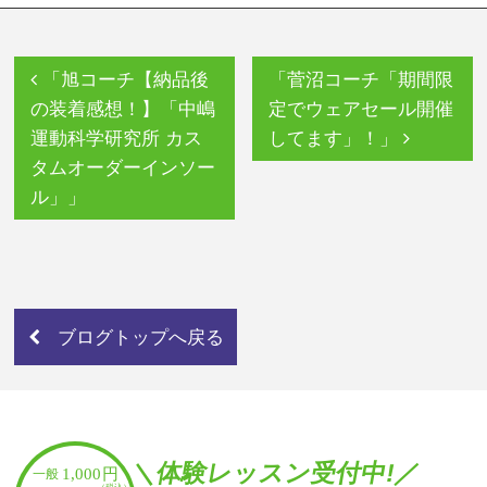
「旭コーチ【納品後
「菅沼コーチ「期間限
の装着感想！】「中嶋
定でウェアセール開催
運動科学研究所 カス
してます」！」
タムオーダーインソー
ル」」
ブログトップへ戻る
＼体験レッスン受付中!／