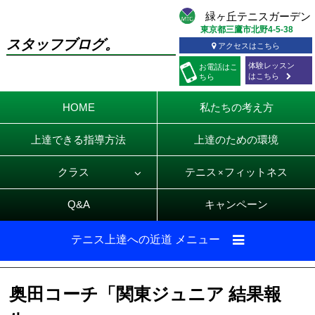
東京都三鷹市北野4-5-38
スタッフブログ。
アクセスはこちら
体験レッスン
お電話
はこ
はこちら
ちら
HOME
私たちの考え方
上達できる指導方法
上達のための環境
クラス
テニス
フィットネス
×
Q&A
キャンペーン
テニス上達への近道 メニュー
奥田コーチ「関東ジュニア 結果報