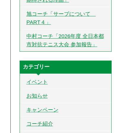
旭コーチ「サーブについて
PART４」
中村コーチ「2026年度 全日本都
市対抗テニス大会 参加報告」
カテゴリー
イベント
お知らせ
キャンペーン
コーチ紹介