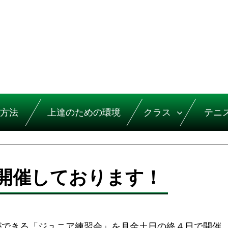
方法
上達のための環境
クラス
テニ
開催しております！
。
ができる「ジュニア練習会」を月金土日の終４日で開催