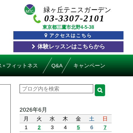
03-3307-2101
東京都三鷹市北野4-5-38
アクセスはこちら
体験レッスン
はこちら
から
ス
フィットネス
Q&A
キャンペーン
×
2026年6月
月
火
水
木
金
土
日
1
2
3
4
5
6
7