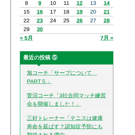
8
9
10
11
12
13
14
15
16
17
18
19
20
21
22
23
24
25
26
27
28
29
30
« 5月
7月 »
最近の投稿 ⑤
旭コーチ「サーブについて
PART５」
菅沼コーチ「3社合同マッチ練習
会を開催しました！」
三好トレーナー「テニスは健康
寿命を延ばす？認知症予防にも
期待される理由」