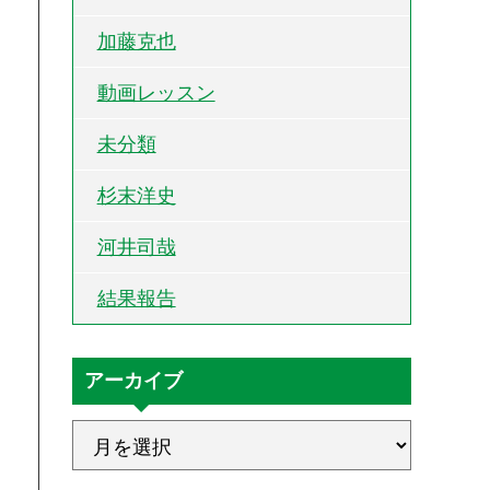
加藤克也
動画レッスン
未分類
杉末洋史
河井司哉
結果報告
アーカイブ