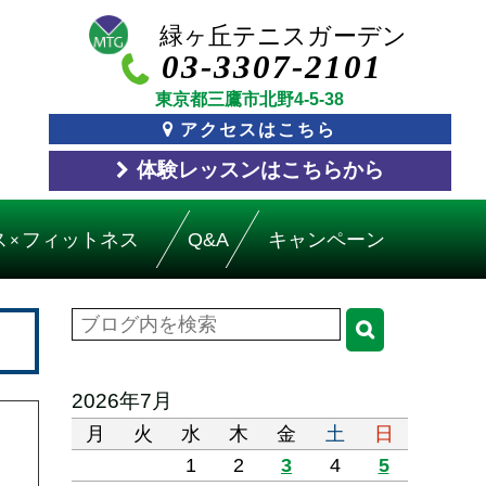
03-3307-2101
東京都三鷹市北野4-5-38
アクセスはこちら
体験レッスン
はこちら
から
ス
フィットネス
Q&A
キャンペーン
×
2026年7月
月
火
水
木
金
土
日
1
2
3
4
5