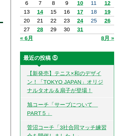
6
7
8
9
10
11
12
13
14
15
16
17
18
19
20
21
22
23
24
25
26
27
28
29
30
31
« 6月
8月 »
最近の投稿 ⑤
【新発売】テニス×和のデザイ
ン！「TOKYO JAPAN」オリジ
ナルタオル＆扇子が登場！
旭コーチ「サーブについて
PART５」
菅沼コーチ「3社合同マッチ練習
会を開催しました！」