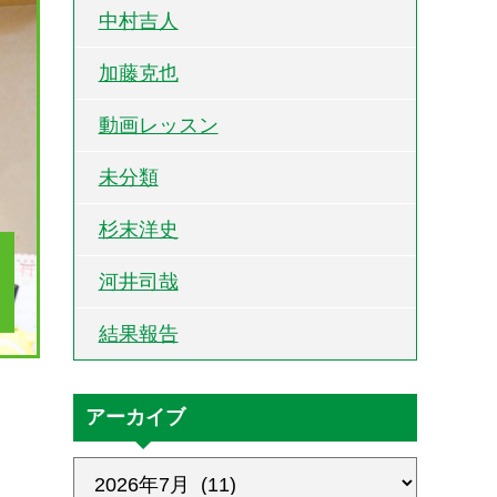
中村吉人
加藤克也
動画レッスン
未分類
杉末洋史
河井司哉
結果報告
アーカイブ