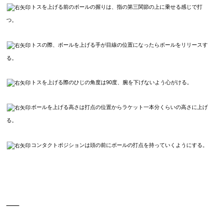
トスを上げる前のボールの握りは、指の第三関節の上に乗せる感じで打
つ。
トスの際、ボールを上げる手が目線の位置になったらボールをリリースす
る。
トスを上げる際のひじの角度は
90
度、腕を下げないよう心がける。
ボールを上げる高さは打点の位置からラケット一本分くらいの高さに上げ
る。
コンタクトポジションは頭の前にボールの打点を持っていくようにする。
—–