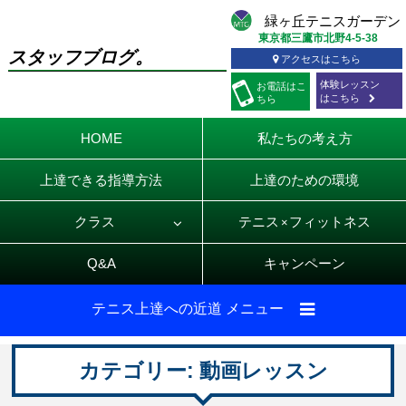
東京都三鷹市北野4-5-38
スタッフブログ。
アクセスはこちら
体験レッスン
お電話
はこ
はこちら
ちら
HOME
私たちの考え方
上達できる指導方法
上達のための環境
クラス
テニス
フィットネス
×
Q&A
キャンペーン
テニス上達への近道 メニュー
カテゴリー:
動画レッスン