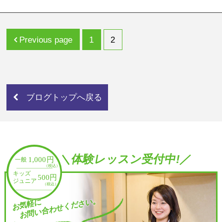
Page
Page
Previous page
1
2
ブログトップへ戻る
＼体験レッスン受付中!／
お問い合わせください。
お気軽に