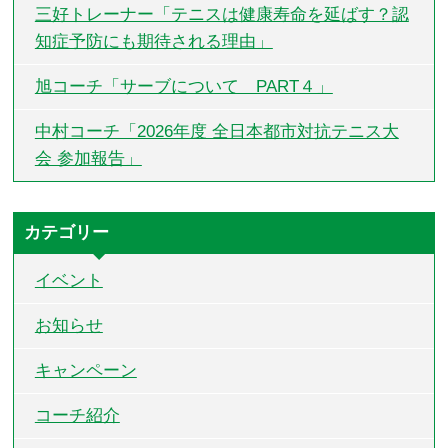
三好トレーナー「テニスは健康寿命を延ばす？認
知症予防にも期待される理由」
旭コーチ「サーブについて PART４」
中村コーチ「2026年度 全日本都市対抗テニス大
会 参加報告」
カテゴリー
イベント
お知らせ
キャンペーン
コーチ紹介