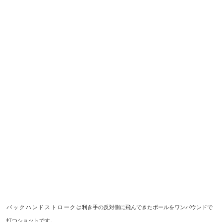
バックハンドストローク
は利き手の反対側に飛んできたボールをワンバウンドで
打つショットです。