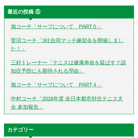
最近の投稿 ⑤
旭コーチ「サーブについて PART５」
菅沼コーチ「3社合同マッチ練習会を開催しまし
た！」
三好トレーナー「テニスは健康寿命を延ばす？認
知症予防にも期待される理由」
旭コーチ「サーブについて PART４」
中村コーチ「2026年度 全日本都市対抗テニス大
会 参加報告」
カテゴリー