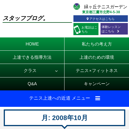
東京都三鷹市北野4-5-38
スタッフブログ。
アクセスはこちら
体験レッスン
お電話
はこ
はこちら
ちら
HOME
私たちの考え方
上達できる指導方法
上達のための環境
クラス
テニス
フィットネス
×
Q&A
キャンペーン
テニス上達への近道 メニュー
月:
2008年10月