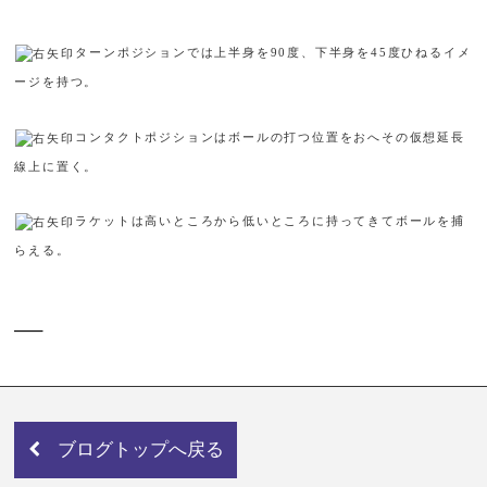
ターンポジションでは上半身を
90
度、下半身を
45
度ひねるイメ
ージを持つ。
コンタクトポジションはボールの打つ位置をおへその仮想延長
線上に置く。
ラケットは高いところから低いところに持ってきてボールを捕
らえる。
—–
ブログトップへ戻る