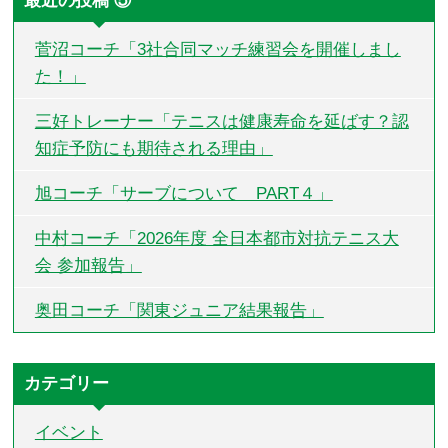
最近の投稿 ⑤
菅沼コーチ「3社合同マッチ練習会を開催しまし
た！」
三好トレーナー「テニスは健康寿命を延ばす？認
知症予防にも期待される理由」
旭コーチ「サーブについて PART４」
中村コーチ「2026年度 全日本都市対抗テニス大
会 参加報告」
奥田コーチ「関東ジュニア結果報告」
カテゴリー
イベント