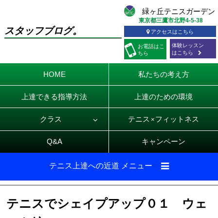
東京都三鷹市北野4-5-38
スタッフブログ。
アクセスはこちら
体験レッスン
お電話
はこ
はこちら
ちら
HOME
私たちの考え方
上達できる指導方法
上達のための環境
クラス
テニス
フィットネス
×
Q&A
キャンペーン
テニス上達への近道 メニュー
テニスでシェイプアップ０１ ウェ