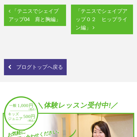
「テニスでシェイプ
「テニスでシェイプア
アップ04 肩と胸編」
ップ０２ ヒップライ
ン編」
ブログトップへ戻る
＼体験レッスン受付中!／
お問い合わせください。
お気軽に