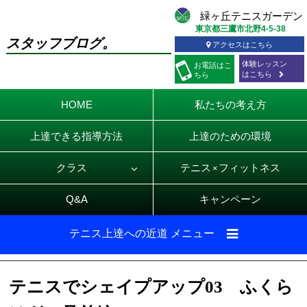
東京都三鷹市北野4-5-38
スタッフブログ。
アクセスはこちら
体験レッスン
お電話
はこ
はこちら
ちら
HOME
私たちの考え方
上達できる指導方法
上達のための環境
クラス
テニス
フィットネス
×
Q&A
キャンペーン
テニス上達への近道 メニュー
テニスでシェイプアップ03 ふくら