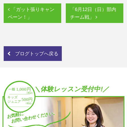
「ガット張りキャン
「6月12日（日）部内
ペーン！」
チーム戦」
ブログトップへ戻る
＼体験レッスン受付中!／
お問い合わせください。
お気軽に