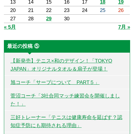
13
14
15
16
17
18
19
20
21
22
23
24
25
26
27
28
29
30
« 5月
7月 »
最近の投稿 ⑤
【新発売】テニス×和のデザイン！「TOKYO
JAPAN」オリジナルタオル＆扇子が登場！
旭コーチ「サーブについて PART５」
菅沼コーチ「3社合同マッチ練習会を開催しまし
た！」
三好トレーナー「テニスは健康寿命を延ばす？認
知症予防にも期待される理由」