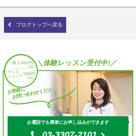
ブログトップへ戻る
＼体験レッスン受付中!／
お問い合わせください。
お気軽に
お電話でも簡単にお申し込みができます
03-3307-2101