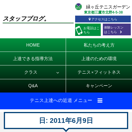
東京都三鷹市北野4-5-38
スタッフブログ。
アクセスはこちら
体験レッスン
お電話
はこ
はこちら
ちら
HOME
私たちの考え方
上達できる指導方法
上達のための環境
クラス
テニス
フィットネス
×
Q&A
キャンペーン
テニス上達への近道 メニュー
日:
2011年6月9日