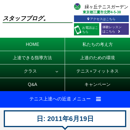
東京都三鷹市北野4-5-38
スタッフブログ。
アクセスはこちら
体験レッスン
お電話
はこ
はこちら
ちら
HOME
私たちの考え方
上達できる指導方法
上達のための環境
クラス
テニス
フィットネス
×
Q&A
キャンペーン
テニス上達への近道 メニュー
日:
2011年6月19日