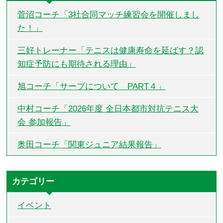
菅沼コーチ「3社合同マッチ練習会を開催しまし
た！」
三好トレーナー「テニスは健康寿命を延ばす？認
知症予防にも期待される理由」
旭コーチ「サーブについて PART４」
中村コーチ「2026年度 全日本都市対抗テニス大
会 参加報告」
奥田コーチ「関東ジュニア結果報告」
カテゴリー
イベント