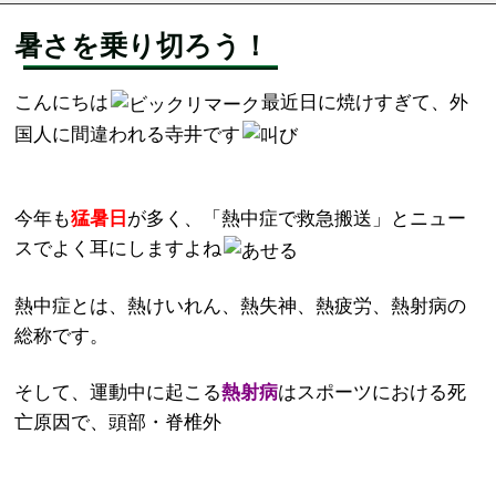
暑さを乗り切ろう！
こんにちは
最近日に焼けすぎて、外
国人に間違われる寺井です
今年も
猛暑日
が多く、「熱中症で救急搬送」とニュー
スでよく耳にしますよね
熱中症とは、熱けいれん、熱失神、熱疲労、熱射病の
総称です。
そして、運動中に起こる
熱射病
はスポーツにおける死
亡原因で、頭部・脊椎外