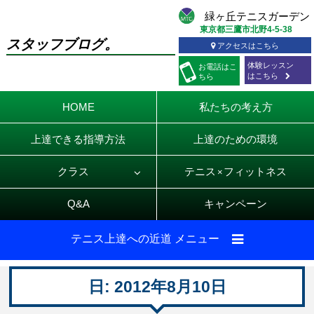
東京都三鷹市北野4-5-38
スタッフブログ。
アクセスはこちら
体験レッスン
お電話
はこ
はこちら
ちら
HOME
私たちの考え方
上達できる指導方法
上達のための環境
クラス
テニス
フィットネス
×
Q&A
キャンペーン
テニス上達への近道 メニュー
日:
2012年8月10日