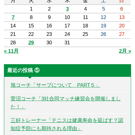
月
火
水
木
金
土
日
1
2
3
4
5
6
7
8
9
10
11
12
13
14
15
16
17
18
19
20
21
22
23
24
25
26
27
28
29
30
31
« 11月
2月 »
最近の投稿 ⑤
旭コーチ「サーブについて PART５」
菅沼コーチ「3社合同マッチ練習会を開催しまし
た！」
三好トレーナー「テニスは健康寿命を延ばす？認
知症予防にも期待される理由」