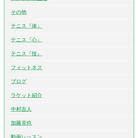
その他
テニス『体』
テニス『心』
テニス『技』
フィットネス
ブログ
ラケット紹介
中村吉人
加藤克也
動画レッスン