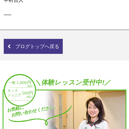
中村吉人
—–
ブログトップへ戻る
＼体験レッスン受付中!／
お問い合わせください。
お気軽に