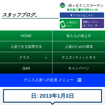
東京都三鷹市北野4-5-38
スタッフブログ。
アクセスはこちら
体験レッスン
お電話
はこ
はこちら
ちら
HOME
私たちの考え方
上達できる指導方法
上達のための環境
クラス
テニス
フィットネス
×
Q&A
キャンペーン
テニス上達への近道 メニュー
日:
2013年1月3日