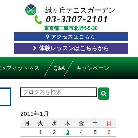
03-3307-2101
東京都三鷹市北野4-5-38
アクセスはこちら
体験レッスン
はこちら
から
ス
フィットネス
Q&A
キャンペーン
×
2013年1月
月
火
水
木
金
土
日
1
2
3
4
5
6