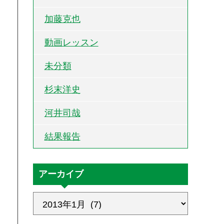
加藤克也
動画レッスン
未分類
杉末洋史
河井司哉
結果報告
アーカイブ