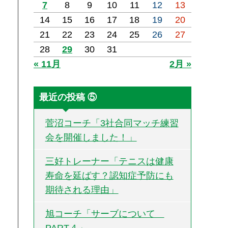
7
8
9
10
11
12
13
14
15
16
17
18
19
20
21
22
23
24
25
26
27
28
29
30
31
« 11月
2月 »
最近の投稿 ⑤
菅沼コーチ「3社合同マッチ練習
会を開催しました！」
三好トレーナー「テニスは健康
寿命を延ばす？認知症予防にも
期待される理由」
旭コーチ「サーブについて
PART４」