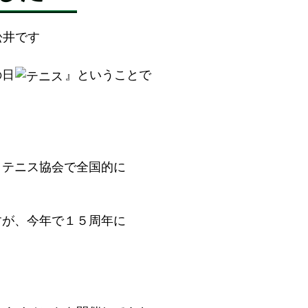
井です
の日
』ということで
ロテニス協会で全国的に
すが、今年で１５周年に