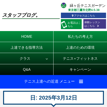
東京都三鷹市北野4-5-38
スタッフブログ。
アクセスはこちら
体験レッスン
お電話
はこ
はこちら
ちら
HOME
私たちの考え方
上達できる指導方法
上達のための環境
クラス
テニス
フィットネス
×
Q&A
キャンペーン
テニス上達への近道 メニュー
日:
2025年3月12日