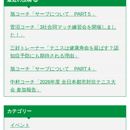
旭コーチ「サーブについて PART５」
菅沼コーチ「3社合同マッチ練習会を開催しまし
た！」
三好トレーナー「テニスは健康寿命を延ばす？認
知症予防にも期待される理由」
旭コーチ「サーブについて PART４」
中村コーチ「2026年度 全日本都市対抗テニス大
会 参加報告」
カテゴリー
イベント