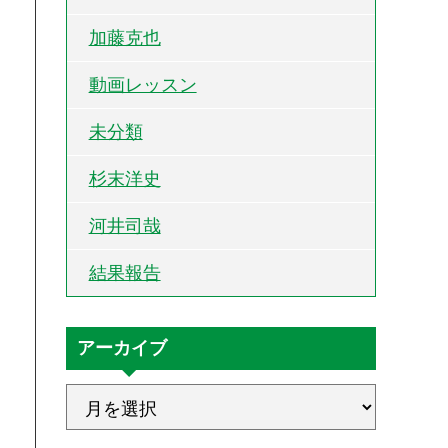
加藤克也
動画レッスン
未分類
杉末洋史
河井司哉
結果報告
アーカイブ