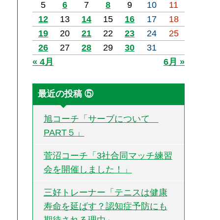
5
6
7
8
9
10
11
12
13
14
15
16
17
18
19
20
21
22
23
24
25
26
27
28
29
30
31
« 4月
6月 »
最近の投稿 ⑤
旭コーチ「サーブについて
PART５」
菅沼コーチ「3社合同マッチ練習
会を開催しました！」
三好トレーナー「テニスは健康
寿命を延ばす？認知症予防にも
期待される理由」