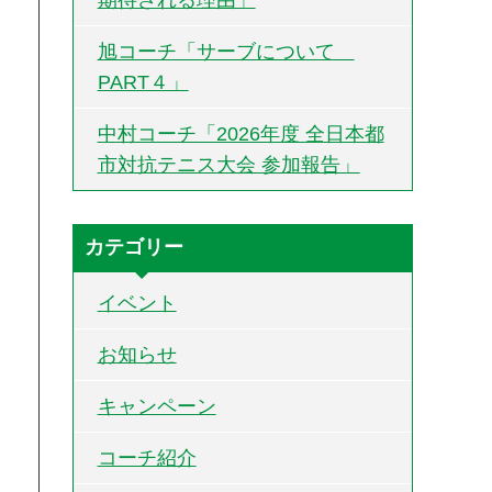
旭コーチ「サーブについて
PART４」
中村コーチ「2026年度 全日本都
市対抗テニス大会 参加報告」
カテゴリー
イベント
お知らせ
キャンペーン
コーチ紹介