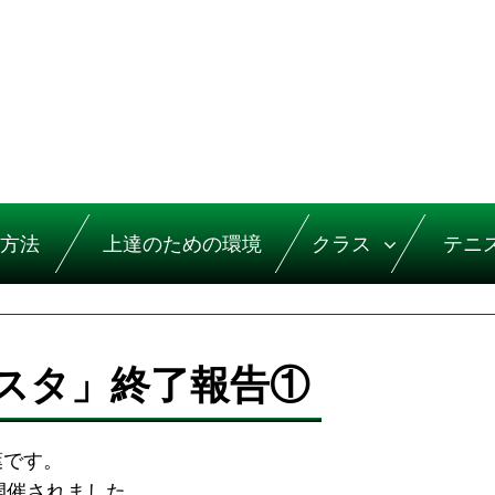
方法
上達のための環境
クラス
テニ
ェスタ」終了報告①
葉です。
に開催されました。