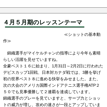
４月５月期のレッスンテーマ
≪ショットの基本動
作≫
錦織選手がマイケルチャンの指導により今年も素晴
らしい活躍を見せていますね。
全豪ベスト１６に始まり、1月31日～2月2日に行われた
デビスカップ1回戦、日本対カナダ戦では、3勝を挙げ
初の世界ベスト８に進める快挙をみせました。また、
次の大会のアメリカ国際インドアテニス選手権ATP２
５０でも見事優勝して２連覇を達成しています。
錦織選手のプレーを見ていますと、サーブ力とショッ
トの威力が増し、攻めの速さが一段とアップしていま