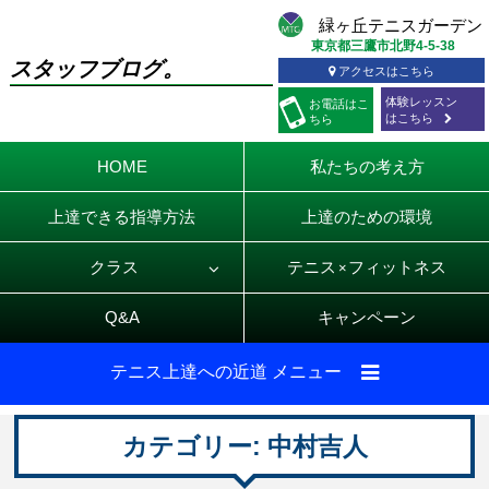
東京都三鷹市北野4-5-38
スタッフブログ。
アクセスはこちら
体験レッスン
お電話
はこ
はこちら
ちら
HOME
私たちの考え方
上達できる指導方法
上達のための環境
クラス
テニス
フィットネス
×
Q&A
キャンペーン
テニス上達への近道 メニュー
カテゴリー:
中村吉人