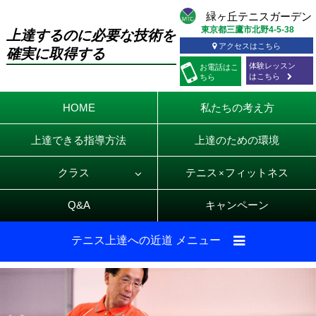
東京都三鷹市北野4-5-38
上達するのに必要な技術を
アクセスはこちら
確実に取得する
体験レッスン
お電話
はこ
はこちら
ちら
HOME
私たちの考え方
上達できる指導方法
上達のための環境
クラス
テニス
フィットネス
×
Q&A
キャンペーン
テニス上達への近道 メニュー