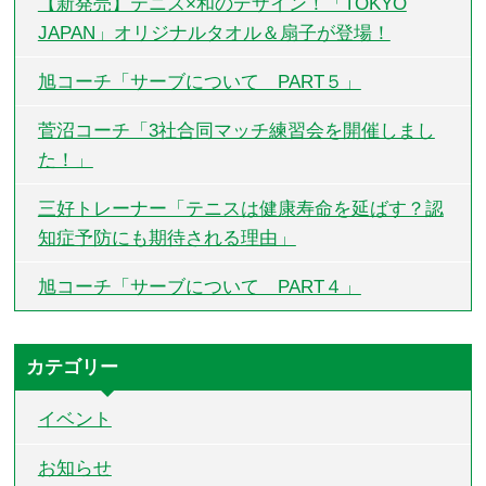
【新発売】テニス×和のデザイン！「TOKYO
JAPAN」オリジナルタオル＆扇子が登場！
旭コーチ「サーブについて PART５」
菅沼コーチ「3社合同マッチ練習会を開催しまし
た！」
三好トレーナー「テニスは健康寿命を延ばす？認
知症予防にも期待される理由」
旭コーチ「サーブについて PART４」
カテゴリー
イベント
お知らせ