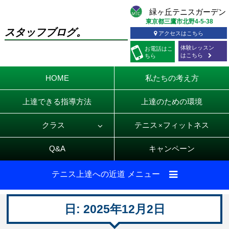
東京都三鷹市北野4-5-38
スタッフブログ。
アクセスはこちら
体験レッスン
お電話
はこ
はこちら
ちら
HOME
私たちの考え方
上達できる指導方法
上達のための環境
クラス
テニス
フィットネス
×
Q&A
キャンペーン
テニス上達への近道 メニュー
日:
2025年12月2日