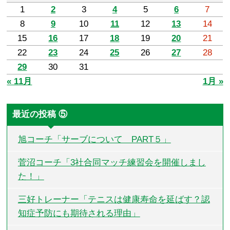
1
2
3
4
5
6
7
8
9
10
11
12
13
14
15
16
17
18
19
20
21
22
23
24
25
26
27
28
29
30
31
« 11月
1月 »
最近の投稿 ⑤
旭コーチ「サーブについて PART５」
菅沼コーチ「3社合同マッチ練習会を開催しまし
た！」
三好トレーナー「テニスは健康寿命を延ばす？認
知症予防にも期待される理由」