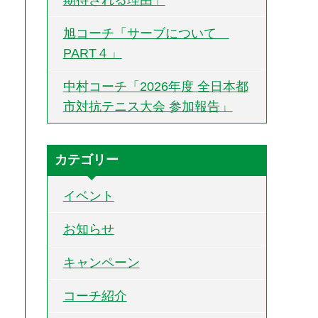
旭コーチ「サーブについて
PART４」
中村コーチ「2026年度 全日本都
市対抗テニス大会 参加報告」
カテゴリー
イベント
お知らせ
キャンペーン
コーチ紹介