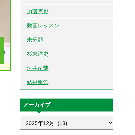
加藤克也
動画レッスン
未分類
杉末洋史
河井司哉
結果報告
アーカイブ