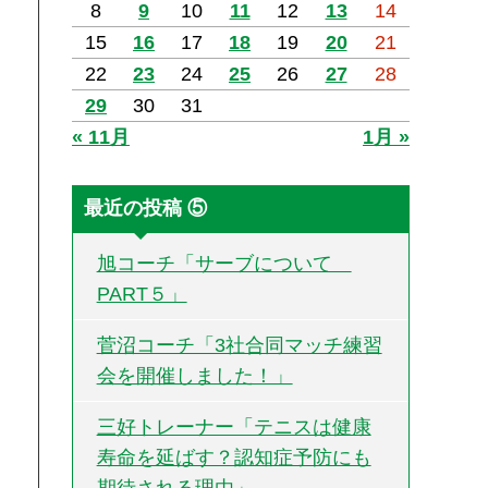
8
9
10
11
12
13
14
15
16
17
18
19
20
21
22
23
24
25
26
27
28
29
30
31
« 11月
1月 »
最近の投稿 ⑤
旭コーチ「サーブについて
PART５」
菅沼コーチ「3社合同マッチ練習
会を開催しました！」
三好トレーナー「テニスは健康
寿命を延ばす？認知症予防にも
期待される理由」