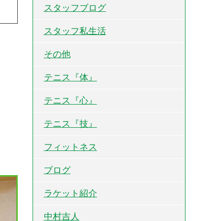
スタッフブログ
スタッフ私生活
その他
テニス『体』
テニス『心』
テニス『技』
フィットネス
ブログ
ラケット紹介
中村吉人