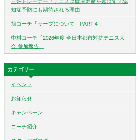
三好トレーナー「テニスは健康寿命を延ばす？認
知症予防にも期待される理由」
旭コーチ「サーブについて PART４」
中村コーチ「2026年度 全日本都市対抗テニス大
会 参加報告」
カテゴリー
イベント
お知らせ
キャンペーン
コーチ紹介