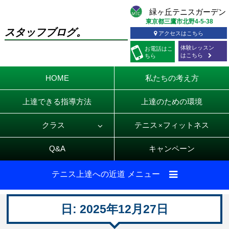
東京都三鷹市北野4-5-38
スタッフブログ。
アクセスはこちら
体験レッスン
お電話
はこ
はこちら
ちら
HOME
私たちの考え方
上達できる指導方法
上達のための環境
クラス
テニス
フィットネス
×
Q&A
キャンペーン
テニス上達への近道 メニュー
日:
2025年12月27日