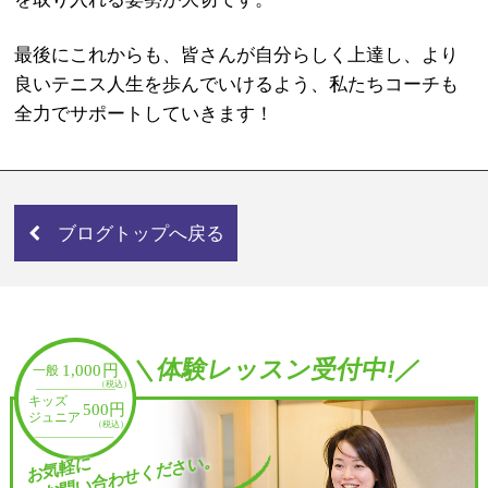
最後にこれからも、皆さんが自分らしく上達し、より
良いテニス人生を歩んでいけるよう、私たちコーチも
全力でサポートしていきます！
ブログトップへ戻る
＼体験レッスン受付中!／
お問い合わせください。
お気軽に