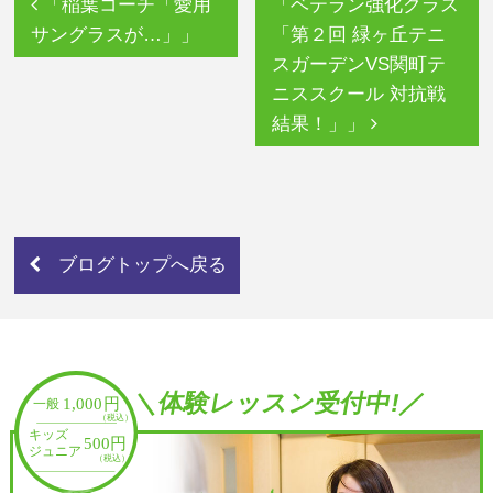
「稲葉コーチ「愛用
「ベテラン強化クラス
サングラスが…」」
「第２回 緑ヶ丘テニ
スガーデンVS関町テ
ニススクール 対抗戦
結果！」」
ブログトップへ戻る
＼体験レッスン受付中!／