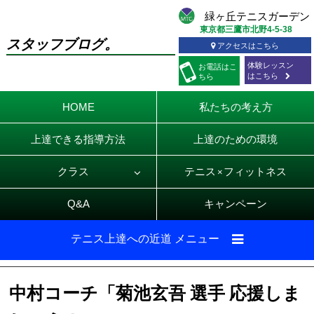
東京都三鷹市北野4-5-38
スタッフブログ。
アクセスはこちら
体験レッスン
お電話
はこ
はこちら
ちら
HOME
私たちの考え方
上達できる指導方法
上達のための環境
クラス
テニス
フィットネス
×
Q&A
キャンペーン
テニス上達への近道 メニュー
中村コーチ「菊池玄吾 選手 応援しま