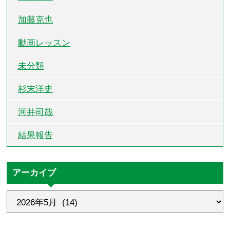
加藤克也
動画レッスン
未分類
杉末洋史
河井司哉
結果報告
アーカイブ